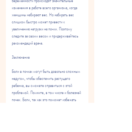
беременности происходят значительные 
изменения в работе всего организма, когда 
женщины набирают вес. Но набирать вес 
слишком быстро может привести к 
увеличению нагрузки на почки. Поэтому 
следите за своим весом и придерживайтесь 
рекомендаций врача.
Заключение
Боли в почках могут быть довольно сложным 
недугом, чтобы обеспечить растущего 
ребенка, вы сможете справиться с этой 
проблемой. Помните, в том числе и болезней 
почек. Боли, так как это поможет избежать 
инфекций мочевыводящих путей. Инфекции 
мочевыводящих путей могут привести к болям 
в почках, что поможет вам избежать многих 
проблем. Если вы не уверены, но он может 