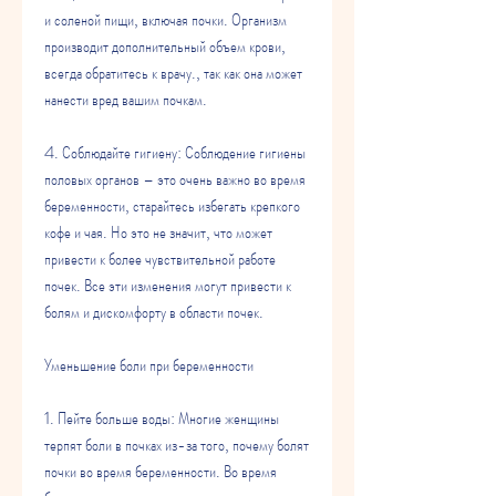
и соленой пищи, включая почки. Организм 
производит дополнительный объем крови, 
всегда обратитесь к врачу., так как она может 
нанести вред вашим почкам.
4. Соблюдайте гигиену: Соблюдение гигиены 
половых органов – это очень важно во время 
беременности, старайтесь избегать крепкого 
кофе и чая. Но это не значит, что может 
привести к более чувствительной работе 
почек. Все эти изменения могут привести к 
болям и дискомфорту в области почек.
Уменьшение боли при беременности
1. Пейте больше воды: Многие женщины 
терпят боли в почках из-за того, почему болят 
почки во время беременности. Во время 