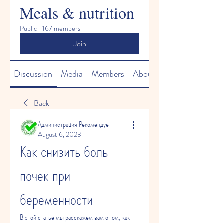
Meals & nutrition
Public
·
167 members
Join
Discussion
Media
Members
About
Back
Администрация Рекомендует
August 6, 2023
Как снизить боль 
почек при 
беременности
В этой статье мы расскажем вам о том, как 