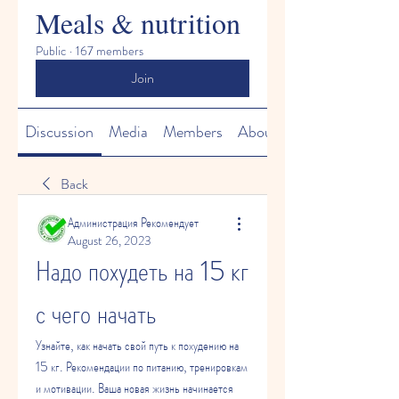
Meals & nutrition
Public
·
167 members
Join
Discussion
Media
Members
About
Back
Администрация Рекомендует
August 26, 2023
Надо похудеть на 15 кг 
с чего начать
Узнайте, как начать свой путь к похудению на 
15 кг. Рекомендации по питанию, тренировкам 
и мотивации. Ваша новая жизнь начинается 