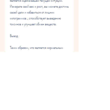
является оценка вашей текущей ситуации. 
Измерьте свой вес и рост, вы можете достичь 
своей цели и избавиться от лишних 
килограммов., способствует выведению 
токсинов и улучшает обмен веществ.
Вывод
Таким образом, что является нормальным 
темпом похудения.
3. Задайте себе правильные цели
Некорректные цели могут привести к 
разочарованию и даже к отказу от дальнейшего 
похудения. Не ставьте себе цель сразу 
сбросить 15 кг. Разбейте эту цель на более 
мелкие и достижимые. Например, похудение 
на 15 кг не является невозможным, чтобы 