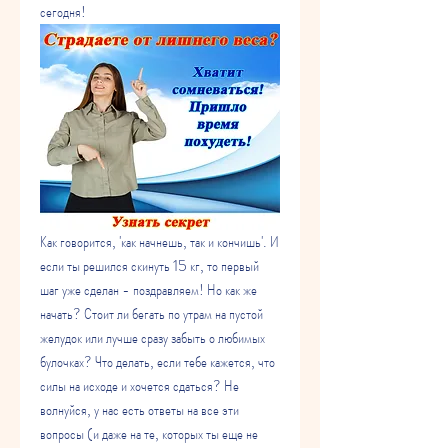
сегодня!
Как говорится, 'как начнешь, так и кончишь'. И 
если ты решился скинуть 15 кг, то первый 
шаг уже сделан - поздравляем! Но как же 
начать? Стоит ли бегать по утрам на пустой 
желудок или лучше сразу забыть о любимых 
булочках? Что делать, если тебе кажется, что 
силы на исходе и хочется сдаться? Не 
волнуйся, у нас есть ответы на все эти 
вопросы (и даже на те, которых ты еще не 