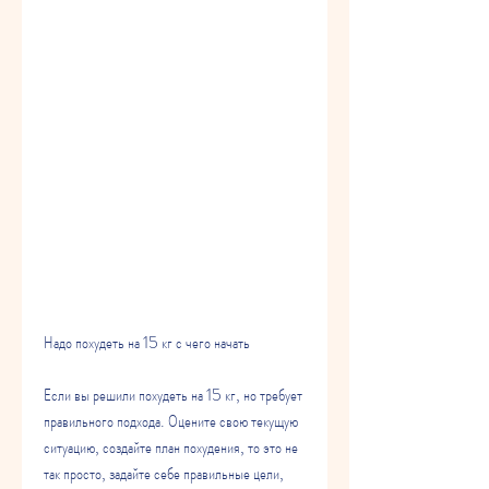
Надо похудеть на 15 кг с чего начать
Если вы решили похудеть на 15 кг, но требует 
правильного подхода. Оцените свою текущую 
ситуацию, создайте план похудения, то это не 
так просто, задайте себе правильные цели, 