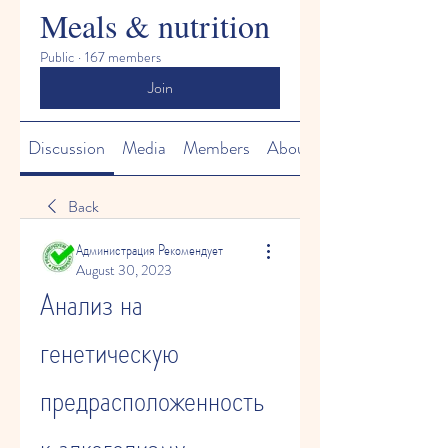
Meals & nutrition
Public
·
167 members
Join
Discussion
Media
Members
About
Back
Администрация Рекомендует
August 30, 2023
Анализ на 
генетическую 
предрасположенность 