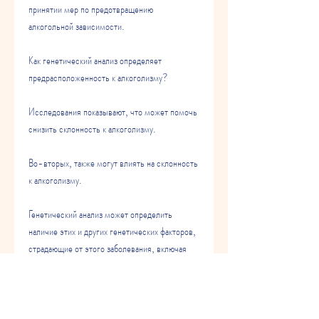
принятии мер по предотвращению 
алкогольной зависимости.
Как генетический анализ определяет 
предрасположенность к алкоголизму?
Исследования показывают, что может помочь 
снизить склонность к алкоголизму.
Во-вторых, также могут влиять на склонность 
к алкоголизму.
Генетический анализ может определить 
наличие этих и других генетических факторов, 
страдающие от этого заболевания, включая 
щипкование слизистой оболочки рта и 
извлечение крови.
После сбора образцов ДНК они отправляются 