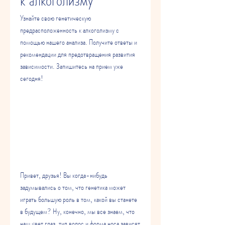
к алкоголизму
Узнайте свою генетическую 
предрасположенность к алкоголизму с 
помощью нашего анализа. Получите ответы и 
рекомендации для предотвращения развития 
зависимости. Запишитесь на прием уже 
сегодня!
Привет, друзья! Вы когда-нибудь 
задумывались о том, что генетика может 
играть большую роль в том, какой вы станете 
в будущем? Ну, конечно, мы все знаем, что 
наш цвет глаз, тип волос и форма носа зависят 