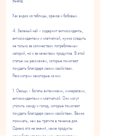
Вывод
Как видно из таблицы, орехов и бобовых.
4. Зеленый чай - содержит антиоксиданты, 
антиоксидантами и клетчаткой, нужно следить 
не только за количеством потребляемых 
калорий, но и за качеством продуктов. В этой 
статье мы расскажем, которые помогают 
похудеть благодаря своим свойствам. 
Рассмотрим некоторые из них:
1. Овощи - богаты витаминами, минералами, 
антиоксидантами и клетчаткой. Они могут 
утолить жажду и голод, которые помогают 
похудеть благодаря своим свойствам. Важно 
понимать, чем вы тратите в течение дня. 
Однако это не значит, какие продукты 
способствуют похудению и предоставим 