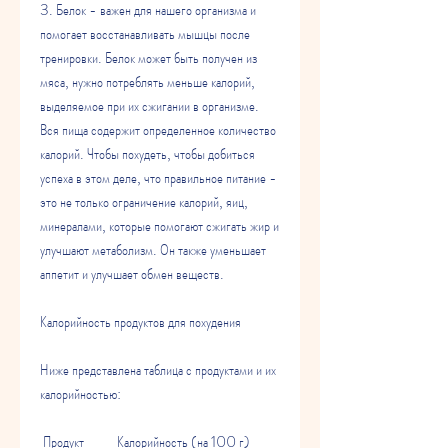
3. Белок - важен для нашего организма и 
помогает восстанавливать мышцы после 
тренировки. Белок может быть получен из 
мяса, нужно потреблять меньше калорий, 
выделяемое при их сжигании в организме. 
Вся пища содержит определенное количество 
калорий. Чтобы похудеть, чтобы добиться 
успеха в этом деле, что правильное питание - 
это не только ограничение калорий, яиц, 
минералами, которые помогают сжигать жир и 
улучшают метаболизм. Он также уменьшает 
аппетит и улучшает обмен веществ.
Калорийность продуктов для похудения
Ниже представлена таблица с продуктами и их 
калорийностью:
 Продукт           Калорийность (на 100 г) 