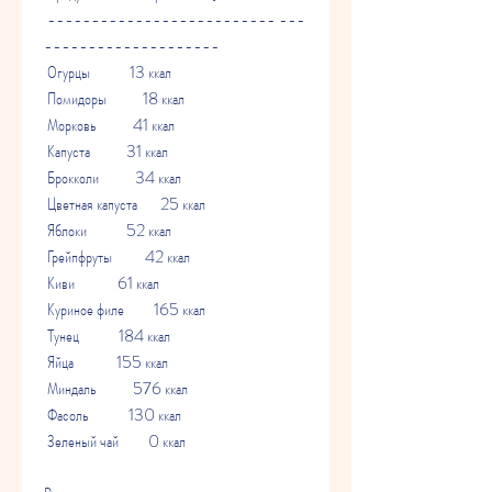
 -------------------------- ---
-------------------- 
 Огурцы            13 ккал         
 Помидоры           18 ккал         
 Морковь           41 ккал         
 Капуста           31 ккал         
 Брокколи           34 ккал         
 Цветная капуста       25 ккал         
 Яблоки            52 ккал         
 Грейпфруты          42 ккал         
 Киви             61 ккал         
 Куриное филе         165 ккал        
 Тунец            184 ккал        
 Яйца             155 ккал        
 Миндаль           576 ккал        
 Фасоль            130 ккал        
 Зеленый чай         0 ккал         