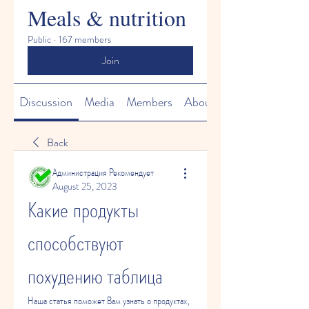
Meals & nutrition
Public
·
167 members
Join
Discussion
Media
Members
About
Back
Администрация Рекомендует
August 25, 2023
Какие продукты 
способствуют 
похудению таблица
Наша статья поможет Вам узнать о продуктах, 