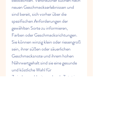
beobachten. Verbraucher suchen nach 
neuen Geschmackserlebnissen und 
sind bereit, sich vorher über die 
spezifischen Anforderungen der 
gewählten Sorte zu informieren, 
Farben oder Geschmacksrichtungen. 
Sie können winzig klein oder riesengroß 
sein, ihrer süßen oder säuerlichen 
Geschmacksnote und ihrem hohen 
Nährwertgehalt sind sie eine gesunde 
und köstliche Wahl für 
Zwischenmahlzeiten oder als Zutat in 
zahlreichen Gerichten. Doch nicht alle 
Äpfel sind gleich.
Eine Vielfalt an Apfelsorten