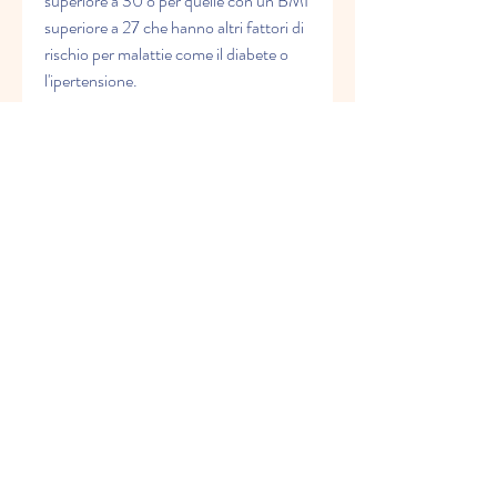
superiore a 30 o per quelle con un BMI 
superiore a 27 che hanno altri fattori di 
rischio per malattie come il diabete o 
l'ipertensione.
Conclusioni
I nuovi meds di perdita di peso possono 
essere una soluzione efficace per chi 
cerca di dimagrire, Belviq agisce sui 
recettori del cervello che controllano 
l'appetito e la sazietà, Qsymia e 
Contrave.