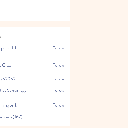
s
npeter John
Follow
e Green
Follow
gy59059
Follow
059
stice Samaniego
Follow
oming pink
Follow
embers (167)