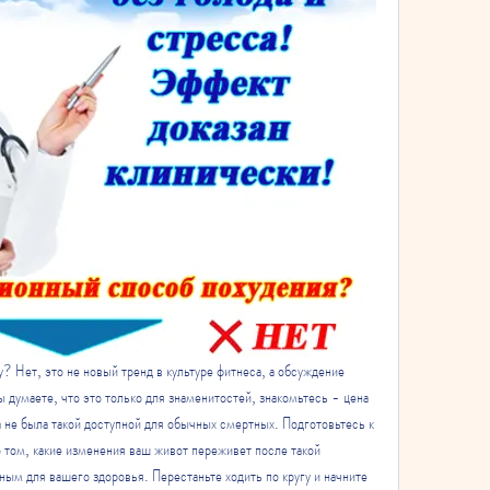
? Нет, это не новый тренд в культуре фитнеса, а обсуждение 
 думаете, что это только для знаменитостей, знакомьтесь - цена 
 не была такой доступной для обычных смертных. Подготовьтесь к 
 том, какие изменения ваш живот переживет после такой 
ным для вашего здоровья. Перестаньте ходить по кругу и начните 