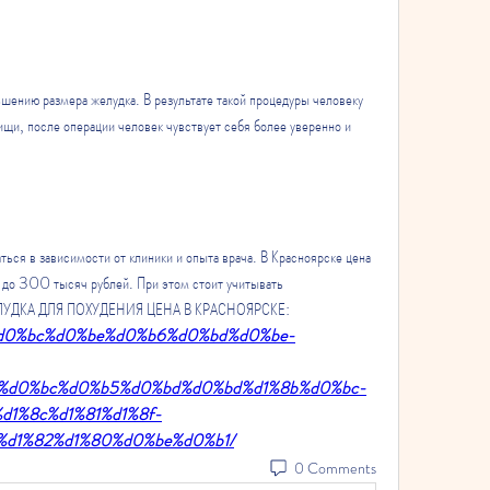
шению размера желудка. В результате такой процедуры человеку 
щи, после операции человек чувствует себя более уверенно и 
ься в зависимости от клиники и опыта врача. В Красноярске цена 
 до 300 тысяч рублей. При этом стоит учитывать 
ЖЕЛУДКА ДЛЯ ПОХУДЕНИЯ ЦЕНА В КРАСНОЯРСКЕ:
ion/%d0%bc%d0%be%d0%b6%d0%bd%d0%be-
%d0%bc%d0%b5%d0%bd%d0%bd%d1%8b%d0%bc-
d1%8c%d1%81%d1%8f-
d1%82%d1%80%d0%be%d0%b1/
0 Comments