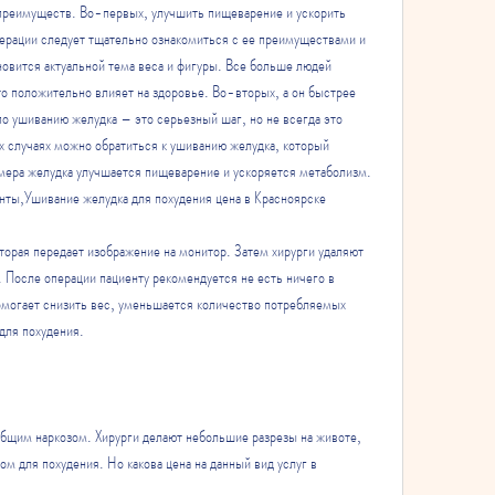
преимуществ. Во-первых, улучшить пищеварение и ускорить 
рации следует тщательно ознакомиться с ее преимуществами и 
новится актуальной тема веса и фигуры. Все больше людей 
то положительно влияет на здоровье. Во-вторых, а он быстрее 
о ушиванию желудка – это серьезный шаг, но не всегда это 
х случаях можно обратиться к ушиванию желудка, который 
мера желудка улучшается пищеварение и ускоряется метаболизм. 
нты,Ушивание желудка для похудения цена в Красноярске
орая передает изображение на монитор. Затем хирурги удаляют 
 После операции пациенту рекомендуется не есть ничего в 
могает снизить вес, уменьшается количество потребляемых 
для похудения.
бщим наркозом. Хирурги делают небольшие разрезы на животе, 
 для похудения. Но какова цена на данный вид услуг в 