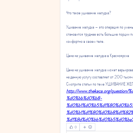
Что такое ушивание желудка?
Ушивание желудка – это операция по умень
становится труднее есть большие порции пи
комфортно в своем теле.
Цена на ушивание желудка в Красноярске
Цена на ушивание желудка может варьироват
на данную услугу составляет от 200 тысяч
Смотрите статьи по теме УШИВАНИЕ 
http://www.thekaca.org/quest
%d0%bb%d0%b8-
%d0%b1%d0%b5%d1%80%d0%b5
%d0%b1%d1%80%d0%b8%d1%82%
%d1%8d%d0%bb%d0%b5%d0%ba%
0