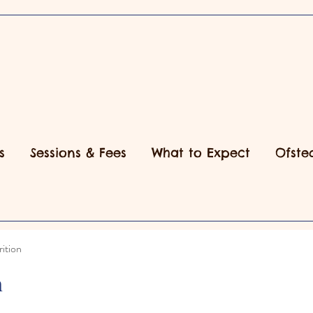
s
Sessions & Fees
What to Expect
Ofste
ition
n