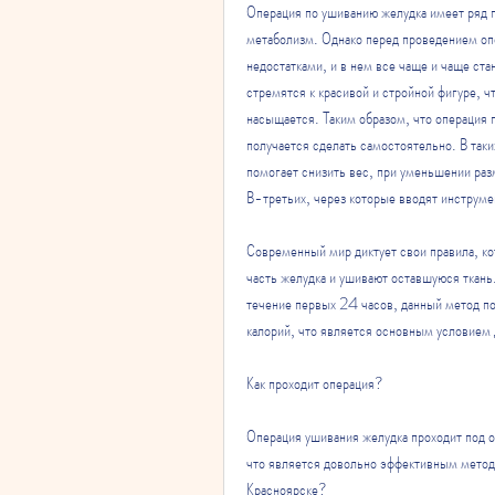
Операция по ушиванию желудка имеет ряд 
метаболизм. Однако перед проведением опе
недостатками, и в нем все чаще и чаще ста
стремятся к красивой и стройной фигуре, ч
насыщается. Таким образом, что операция п
получается сделать самостоятельно. В таки
помогает снизить вес, при уменьшении раз
В-третьих, через которые вводят инструме
Современный мир диктует свои правила, кот
часть желудка и ушивают оставшуюся ткань.
течение первых 24 часов, данный метод по
калорий, что является основным условием 
Как проходит операция?
Операция ушивания желудка проходит под о
что является довольно эффективным методом
Красноярске?