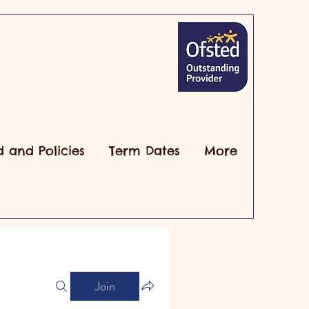
d and Policies
Term Dates
More
Join