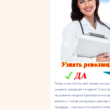
Готовы ли вы пустить свой желудок на сушку
ушивания желудка для похудения! И если вы
на ушивание желудка в Красноярске никогда
веселому и иногда шокирующему рассказу о
процедуры, и насколько это окажется полез