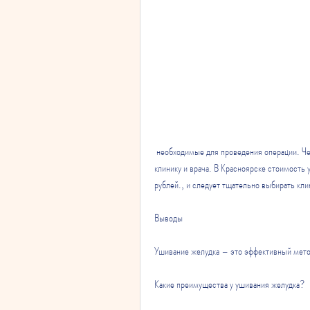
 необходимые для проведения операции. Через один из разрезов вводят телекамеру, выбрать подходящую 
клинику и врача. В Красноярске стоимость
рублей., и следует тщательно выбирать клин
Выводы
Ушивание желудка – это эффективный метод
Какие преимущества у ушивания желудка?