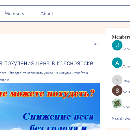
Members
About
Member
Joh
 похудения цена в красноярске
Arn
рске. Определите стоимость ушивания желудка и узнайте о 
оярске.
mo
mogy59
Sol
blo
See All M