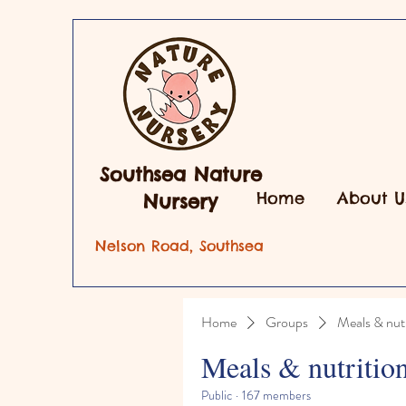
Southsea Nature
Home
About U
Nursery
Nelson Road, Southsea
Home
Groups
Meals & nutr
Meals & nutritio
Public
·
167 members