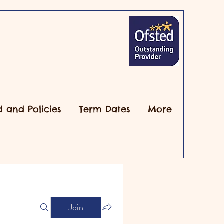
d and Policies
Term Dates
More
Join