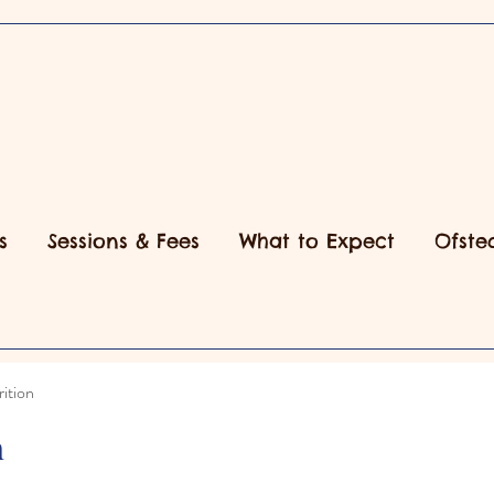
s
Sessions & Fees
What to Expect
Ofste
ition
n