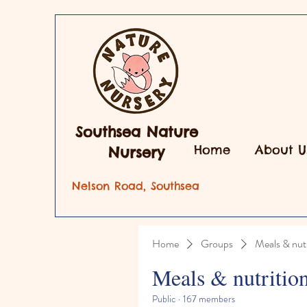
Southsea Nature
Home
About U
Nursery
Nelson Road, Southsea
Home
Groups
Meals & nutr
Meals & nutritio
Public
·
167 members