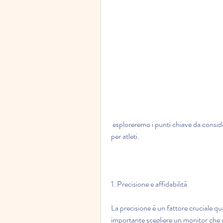
 esploreremo i punti chiave da considerare nella scelta del miglior monitor di grasso corporeo 
per atleti.
1. Precisione e affidabilità
La precisione è un fattore cruciale qu
importante scegliere un monitor che of