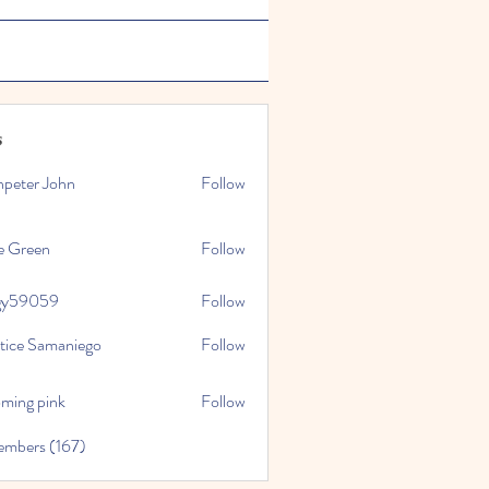
s
npeter John
Follow
e Green
Follow
gy59059
Follow
059
stice Samaniego
Follow
oming pink
Follow
embers (167)