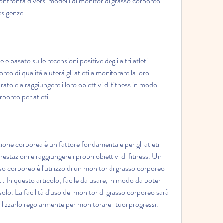
confronta diversi modelli di monitor di grasso corporeo 
esigenze.
e basato sulle recensioni positive degli altri atleti. 
eo di qualità aiuterà gli atleti a monitorare la loro 
o e a raggiungere i loro obiettivi di fitness in modo 
rporeo per atleti
ione corporea è un fattore fondamentale per gli atleti 
estazioni e raggiungere i propri obiettivi di fitness. Un 
so corporeo è l'utilizzo di un monitor di grasso corporeo 
. In questo articolo, facile da usare, in modo da poter 
olo. La facilità d'uso del monitor di grasso corporeo sarà 
ilizzarlo regolarmente per monitorare i tuoi progressi.