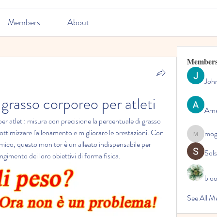
Members
About
Member
Joh
 grasso corporeo per atleti
Arn
er atleti: misura con precisione la percentuale di grasso 
ttimizzare l'allenamento e migliorare le prestazioni. Con 
mo
mogy59
ico, questo monitor è un alleato indispensabile per 
Sol
ngimento dei loro obiettivi di forma fisica.
blo
See All M