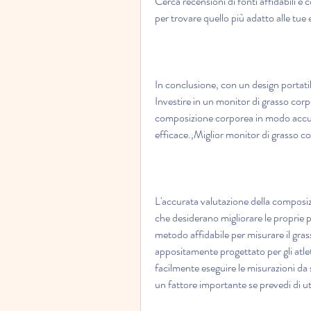
Cerca recensioni di fonti affidabili e 
per trovare quello più adatto alle tue 
In conclusione, con un design portatile 
Investire in un monitor di grasso corpor
composizione corporea in modo accurat
efficace.,Miglior monitor di grasso co
L'accurata valutazione della composiz
che desiderano migliorare le proprie pr
metodo affidabile per misurare il gras
appositamente progettato per gli atleti
facilmente eseguire le misurazioni da s
un fattore importante se prevedi di ut