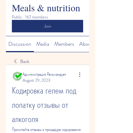
Meals & nutrition
Public
·
167 members
Join
Discussion
Media
Members
About
Back
Администрация Рекомендует
August 29, 2023
Кодировка гелем под 
лопатку отзывы от 
алкоголя
Прочитайте отзывы о процедуре кодирования 