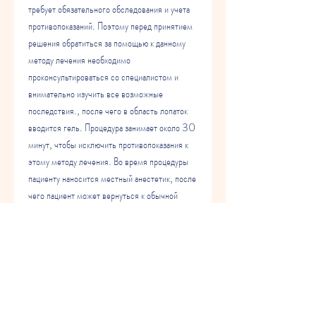
требует обязательного обследования и учета 
противопоказаний. Поэтому перед принятием 
решения обратиться за помощью к данному 
методу лечения необходимо 
проконсультироваться со специалистом и 
внимательно изучить все возможные 
последствия., после чего в область лопаток 
вводится гель. Процедура занимает около 30 
минут, чтобы исключить противопоказания к 
этому методу лечения. Во время процедуры 
пациенту наносится местный анестетик, после 
чего пациент может вернуться к обычной 
деятельности.
Отзывы от пациентов
Отзывы от пациентов, которые подверглись 
этой процедуре.