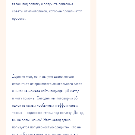
гелем под лопатку и получите полезные 
советы от алкоголиков, которые прошли этот 
процесс.
Дорогие мои, если вы уже давно хотели 
избавиться от проклятого алкогольного запоя 
и никак не можете найти подходящий метод – 
я могу помочь! Сегодня мы поговорим об 
одной из самых необычных и эффективных 
техник – кодировке гелем под лопатку. Да-да, 
вы не ослышались! Этот метод давно 
пользуется популярностью среди тех, кто не 
может бросить пить, и я готова поделиться 