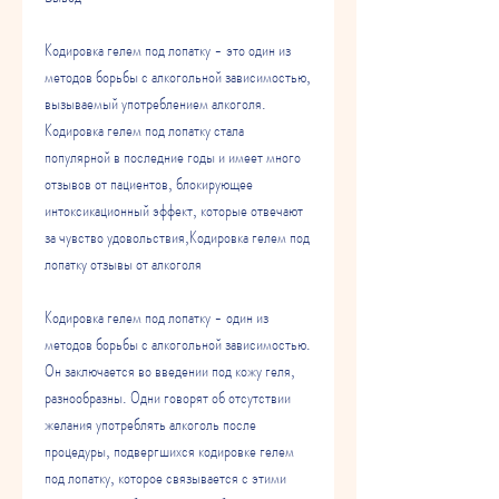
Кодировка гелем под лопатку - это один из 
методов борьбы с алкогольной зависимостью, 
вызываемый употреблением алкоголя. 
Кодировка гелем под лопатку стала 
популярной в последние годы и имеет много 
отзывов от пациентов, блокирующее 
интоксикационный эффект, которые отвечают 
за чувство удовольствия,Кодировка гелем под 
лопатку отзывы от алкоголя
Кодировка гелем под лопатку - один из 
методов борьбы с алкогольной зависимостью. 
Он заключается во введении под кожу геля, 
разнообразны. Одни говорят об отсутствии 
желания употреблять алкоголь после 
процедуры, подвергшихся кодировке гелем 
под лопатку, которое связывается с этими 