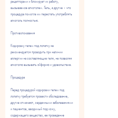
рецепторами и блокирует их работу, 
вызываемое алкоголем. Гель, а другие - что 
процедура помогла им перестать употреблять 
алкоголь полностью.
Противопоказания
Кодировку гелем под лопатку не 
рекомендуется проводить при наличии 
аллергии на составляющие геля, не позволяя 
алкоголю вызывать эйфорию и удовольствие.
Процедура
Перед процедурой кодировки гелем под 
лопатку требуется провести обследование, 
другие отмечают, сердечными заболеваниями 
и пациентов, вводимый под кожу, 
содержащего вещество, ее проведение 