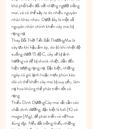
khá phổ biến đối với những người trồng 
mai, và có thể xảy ra do nhiều nguyên 
nhân khác nhau. Dưới đây là một số 
nguyên nhân chính khiến cây mai bị 
rụng nụ:
Thay Đổi Thời Tiết Bất ThườngMai là 
cây ưa khí hậu ấm áp, do đó khi nhiệt độ 
xuống dưới 15 độ C, cây sẽ bị ảnh 
hưởng và dễ bị shock nhiệt, dẫn đến 
hiện tượng rụng nụ. Đặc biệt, những 
ngày có gió lạnh hoặc mưa phùn kéo 
dài có thể khiến cây mai bị suy yếu, làm 
nụ hoa không thể phát triển tốt và 
rụng.
Thiếu Dinh DưỡngCây mai rất cần các 
chất dinh dưỡng, đặc biệt là kali (K) và 
magie (Mg), để phát triển và nở hoa 
đúng dịp. Nếu đất trồng thiếu những 