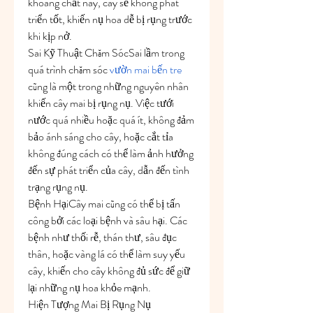
khoáng chất này, cây sẽ không phát 
triển tốt, khiến nụ hoa dễ bị rụng trước 
khi kịp nở.
Sai Kỹ Thuật Chăm SócSai lầm trong 
quá trình chăm sóc 
vườn mai bến tre
cũng là một trong những nguyên nhân 
khiến cây mai bị rụng nụ. Việc tưới 
nước quá nhiều hoặc quá ít, không đảm 
bảo ánh sáng cho cây, hoặc cắt tỉa 
không đúng cách có thể làm ảnh hưởng 
đến sự phát triển của cây, dẫn đến tình 
trạng rụng nụ.
Bệnh HạiCây mai cũng có thể bị tấn 
công bởi các loại bệnh và sâu hại. Các 
bệnh như thối rễ, thán thư, sâu đục 
thân, hoặc vàng lá có thể làm suy yếu 
cây, khiến cho cây không đủ sức để giữ 
lại những nụ hoa khỏe mạnh.
Hiện Tượng Mai Bị Rụng Nụ