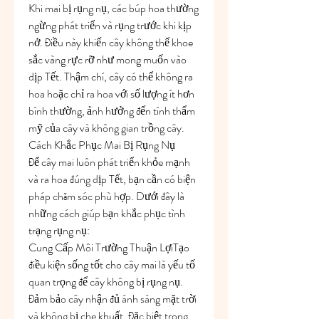
Khi mai bị rụng nụ, các búp hoa thường 
ngừng phát triển và rụng trước khi kịp 
nở. Điều này khiến cây không thể khoe 
sắc vàng rực rỡ như mong muốn vào 
dịp Tết. Thậm chí, cây có thể không ra 
hoa hoặc chỉ ra hoa với số lượng ít hơn 
bình thường, ảnh hưởng đến tính thẩm 
mỹ của cây và không gian trồng cây.
Cách Khắc Phục Mai Bị Rụng Nụ
Để cây mai luôn phát triển khỏe mạnh 
và ra hoa đúng dịp Tết, bạn cần có biện 
pháp chăm sóc phù hợp. Dưới đây là 
những cách giúp bạn khắc phục tình 
trạng rụng nụ:
Cung Cấp Môi Trường Thuận LợiTạo 
điều kiện sống tốt cho cây mai là yếu tố 
quan trọng để cây không bị rụng nụ. 
Đảm bảo cây nhận đủ ánh sáng mặt trời 
và không bị che khuất. Đặc biệt trong 