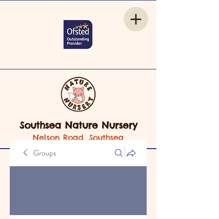
Southsea Nature Nursery
Nelson Road, Southsea
Groups