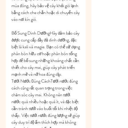
mùa đông, hãy bảo vệ cây khỏi gió lạnh 
bằng cách che chắn hoặc di chuyển cây 
vào nơi kín gió.
Bổ Sung Dinh DưỡngHãy đảm bảo cây 
được cung cấp đầy đủ dinh dưỡng, đặc 
biệt là kali và magie. Bạn có thể sử dụng 
phân bón hữu cơ hoặc phân bón tổng 
hợp để bổ sung những khoáng chất cần 
thiết cho cây mai, giúp cây phát triển 
mạnh mẽ và nở hoa đúng dịp.
Tưới Nước Đúng CáchTưới nước đúng 
cách cũng rất quan trọng trong việc 
chăm sóc cây mai. Không nên tưới 
nước quá nhiều hoặc quá ít, và đặc biệt 
cần tránh tưới vào buổi tối khi nhiệt độ 
thấp. Việc tưới nước đúng lượng sẽ giúp 
cây duy trì độ ẩm thích hợp mà không 