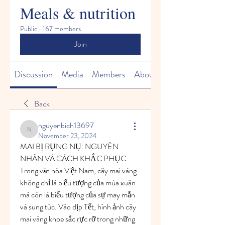
Meals & nutrition
Public
·
167 members
Join
Discussion
Media
Members
About
Back
nguyenbich13697
nguyenbich13697
November 23, 2024
MAI BỊ RỤNG NỤ: NGUYÊN 
NHÂN VÀ CÁCH KHẮC PHỤC
Trong văn hóa Việt Nam, cây mai vàng 
không chỉ là biểu tượng của mùa xuân 
mà còn là biểu tượng của sự may mắn 
và sung túc. Vào dịp Tết, hình ảnh cây 
mai vàng khoe sắc rực rỡ trong những 