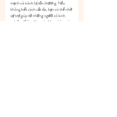
mạnh và tránh bị tổn thương. Nếu 
không biết cách cắt tỉa, bạn có thể nhờ 
sự trợ giúp từ những người có kinh 
nghiệm để làm đúng phương pháp, giúp 
cây giữ được hình dáng đẹp và không bị 
rụng nụ.
Kết Luận
Tình trạng mai bị rụng nụ là một vấn đề 
mà người trồng mai không thể không 
quan tâm. Tuy nhiên, nếu bạn chăm sóc 
cây đúng cách, chú ý đến các yếu tố môi 
trường, dinh dưỡng và kỹ thuật chăm 
sóc, bạn sẽ có thể khắc phục tình trạng 
này và giữ cho cây mai luôn phát triển 
mạnh mẽ. Bằng cách theo dõi cây 
thường xuyên và phát hiện sớm các vấn 
đề, bạn sẽ đảm bảo rằng cây mai của 
mình sẽ ra hoa đúng dịp Tết, mang lại vẻ 
đẹp và may mắn cho ngôi nhà của 