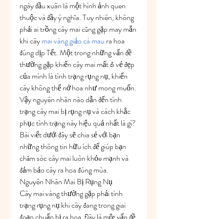
ngày đầu xuân là một hình ảnh quen 
thuộc và đầy ý nghĩa. Tuy nhiên, không 
phải ai trồng cây mai cũng gặp may mắn 
khi cây 
mai vàng giảo cà mau
 ra hoa 
đúng dịp Tết. Một trong những vấn đề 
thường gặp khiến cây mai mất đi vẻ đẹp 
của mình là tình trạng rụng nụ, khiến 
cây không thể nở hoa như mong muốn.
Vậy nguyên nhân nào dẫn đến tình 
trạng cây mai bị rụng nụ và cách khắc 
phục tình trạng này hiệu quả nhất là gì? 
Bài viết dưới đây sẽ chia sẻ với bạn 
những thông tin hữu ích để giúp bạn 
chăm sóc cây mai luôn khỏe mạnh và 
đảm bảo cây ra hoa đúng mùa.
Nguyên Nhân Mai Bị Rụng Nụ
Cây mai vàng thường gặp phải tình 
trạng rụng nụ khi cây đang trong giai 
đoạn chuẩn bị ra hoa. Đây là một vấn đề 