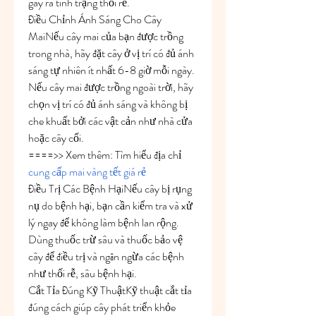
gây ra tình trạng thối rễ.
Điều Chỉnh Ánh Sáng Cho Cây 
MaiNếu cây mai của bạn được trồng 
trong nhà, hãy đặt cây ở vị trí có đủ ánh 
sáng tự nhiên ít nhất 6-8 giờ mỗi ngày. 
Nếu cây mai được trồng ngoài trời, hãy 
chọn vị trí có đủ ánh sáng và không bị 
che khuất bởi các vật cản như nhà cửa 
hoặc cây cối.
====>> Xem thêm: Tìm hiểu địa chỉ 
cung cấp mai vàng tết giá rẻ
Điều Trị Các Bệnh HạiNếu cây bị rụng 
nụ do bệnh hại, bạn cần kiểm tra và xử 
lý ngay để không làm bệnh lan rộng. 
Dùng thuốc trừ sâu và thuốc bảo vệ 
cây để điều trị và ngăn ngừa các bệnh 
như thối rễ, sâu bệnh hại.
Cắt Tỉa Đúng Kỹ ThuậtKỹ thuật cắt tỉa 
đúng cách giúp cây phát triển khỏe 