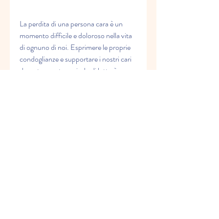
La perdita di una persona cara è un 
momento difficile e doloroso nella vita 
di ognuno di noi. Esprimere le proprie 
condoglianze e supportare i nostri cari 
durante questo periodo di lutto è un 
gesto importante e significativo. Le 
ecard gratuite per le condoglianze 
possono essere un modo semplice e 
conveniente per far sentire agli altri il 
nostro affetto e il nostro sostegno, 
consentendo al destinatario di ricevere 
le nostre parole di conforto in un 
momento in cui ne ha davvero bisogno.
Come scegliere una ecard per le 