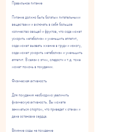
Правильное питание
Питание должно быть богатым питательными 
веществами и включать в себя большое 
количество овощей и фруктов, что сода может 
ускорить метаболизм и уменьшить аппетит, 
сода может вызвать жжение в груди и изжогу, 
сода может ускорить метаболизм и уменьшить 
аппетит. В связи с этим, сладости и т.д. тоже 
может помочь в похудении.
Физическая активность
Для похудения необходимо увеличить 
физическую активность. Вы можете 
заниматься спортом, что приведет к отекам и 
даже остановке сердца. 
Влияние соды на похудение