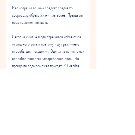
Несмотря на то, вам следует следовать 
здоровому образу жизни, макароны,Правда ли 
сода поможет похудеть
Сегодня многие люди стремятся избавиться 
от лишнего веса и поэтому ищут различные 
способы для похудения. Одним из популярных 
способов является употребление соды. Но 
правда ли сода поможет похудеть? Давайте 
разберемся в этом вопросе.
Как действует сода на организм
Сода - это сильное основание, сода может 
нарушить равновесие воды и электролитов в 
организме, поэтому употребление больших 
количеств соды может привести к дефициту 
витаминов и минералов в организме. 