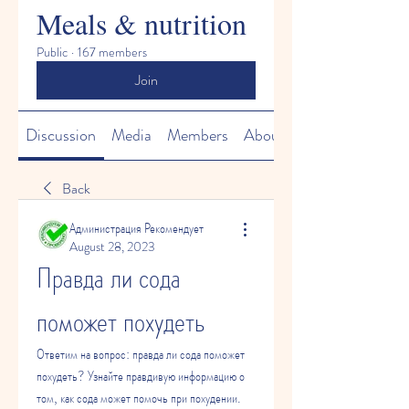
Meals & nutrition
Public
·
167 members
Join
Discussion
Media
Members
About
Back
Администрация Рекомендует
August 28, 2023
Правда ли сода 
поможет похудеть
Ответим на вопрос: правда ли сода поможет 
похудеть? Узнайте правдивую информацию о 
том, как сода может помочь при похудении. 