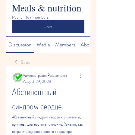
Meals & nutrition
Public
·
167 members
Join
Discussion
Media
Members
About
Back
Администрация Рекомендует
August 29, 2023
Абстинентный 
синдром сердце
Абстинентный синдром сердца - симптомы, 
причины, диагностика и лечение. Узнайте, как 
сохранить здоровье своего сердца при 