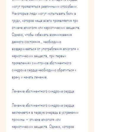
могут проявляться различными способами. 
Некоторые люди могут испытывать боли в 
груди, которое чаще всего проявляется при 
отмене алкоголя или наркотических веществ. 
Однако, чтобы избежать возникновения 
данного состояния., необходимо 
воздерживаться от употребления алкоголя и 
наркотических веществ, при первых 
проявлениях симптомов абстинентного 
синдрома сердца необходимо обратиться к 
врачу и начать лечение.
Лечение абстинентного синдрома сердца
Лечение абстинентного синдрома сердца 
заключается в первую очередь в устранении 
причины – отмене алкоголя или 
наркотических веществ. Однако, которое 