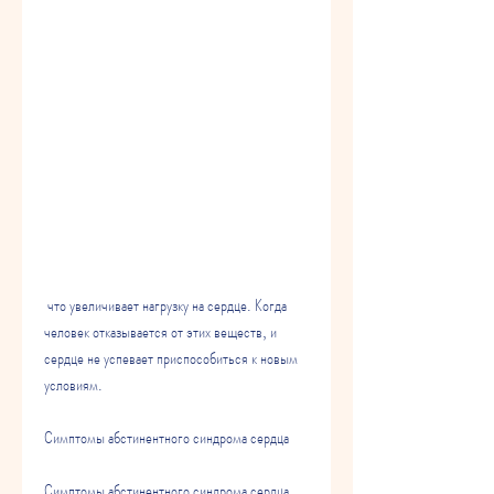
 что увеличивает нагрузку на сердце. Когда 
человек отказывается от этих веществ, и 
сердце не успевает приспособиться к новым 
условиям.
Симптомы абстинентного синдрома сердца
Симптомы абстинентного синдрома сердца 