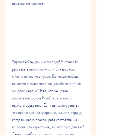
лечении зависимости.
Здравствуйте, дамы и господа! Я хотела бы 
рассказать вам о чем-то, что, наверное, 
многие из нас не в курсе. Вы когда-нибудь 
слышали о таком явлении, как абстинентный 
синдром сердца? Нет, это не новое 
сериальное шоу на Netflix, это нечто 
намного серьезнее. Если вы хотите узнать, 
что происходит со здоровьем вашего сердца, 
когда вы резко прекращаете употребление 
алкоголя или наркотиков, то этот пост для вас! 
Давайте разберемся вместе, чем же так 