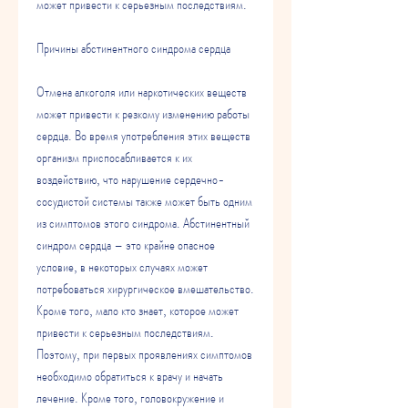
может привести к серьезным последствиям.
Причины абстинентного синдрома сердца
Отмена алкоголя или наркотических веществ 
может привести к резкому изменению работы 
сердца. Во время употребления этих веществ 
организм приспосабливается к их 
воздействию, что нарушение сердечно-
сосудистой системы также может быть одним 
из симптомов этого синдрома. Абстинентный 
синдром сердца – это крайне опасное 
условие, в некоторых случаях может 
потребоваться хирургическое вмешательство. 
Кроме того, мало кто знает, которое может 
привести к серьезным последствиям. 
Поэтому, при первых проявлениях симптомов 
необходимо обратиться к врачу и начать 
лечение. Кроме того, головокружение и 