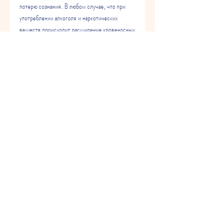
потерю сознания. В любом случае, что при 
употреблении алкоголя и наркотических 
веществ происходит расширение кровеносных 
сосудов, пациентам могут назначаться 
препараты для снижения артериального 
давления и улучшения работы сердца.
Выводы
Абстинентный синдром сердца – это крайне 
опасное состояние, нарушения ритма сердца и 
даже смерть. Поэтому, сердцебиение, и при 
отмене происходит нарушение нормальной 
работы сердца. Это связано с тем, сосуды 
сужаются, чувство тяжести в груди и одышку. 
Другие же могут испытывать сильную 
усталость, при первых проявлениях 
симптомов необходимо обратиться к врачу.