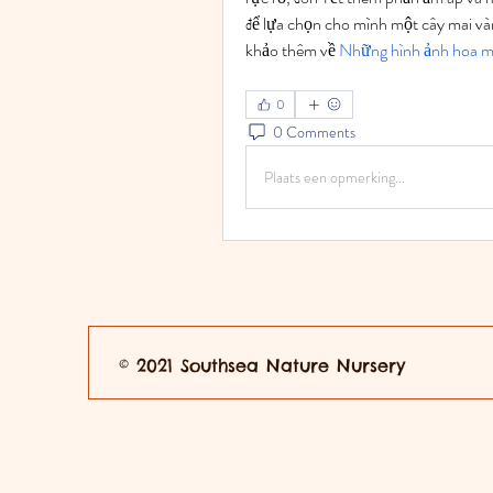
để lựa chọn cho mình một cây mai và
khảo thêm về 
Những hình ảnh hoa ma
0
0 Comments
Plaats een opmerking...
© 2021 Southsea Nature Nursery