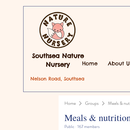
Southsea Nature
Home
About U
Nursery
Nelson Road, Southsea
Home
Groups
Meals & nutr
Meals & nutritio
Public
·
167 members