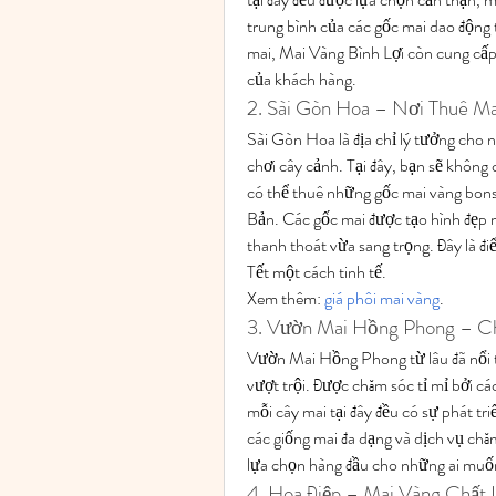
trung bình của các gốc mai dao độn
mai, Mai Vàng Bình Lợi còn cung cấp 
của khách hàng.
2. Sài Gòn Hoa – Nơi Thuê Ma
Sài Gòn Hoa là địa chỉ lý tưởng cho n
chơi cây cảnh. Tại đây, bạn sẽ không
có thể thuê những gốc mai vàng bonsa
Bản. Các gốc mai được tạo hình đẹp m
thanh thoát vừa sang trọng. Đây là đi
Tết một cách tinh tế.
Xem thêm: 
giá phôi mai vàng
.
3. Vườn Mai Hồng Phong – C
Vườn Mai Hồng Phong từ lâu đã nổi t
vượt trội. Được chăm sóc tỉ mỉ bởi c
mỗi cây mai tại đây đều có sự phát tr
các giống mai đa dạng và dịch vụ ch
lựa chọn hàng đầu cho những ai muốn
4. Hoa Điệp – Mai Vàng Chất 