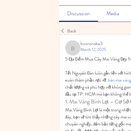
Discussion
Media
Back
boonsnake3
March 12, 2025
boonsnake3
5 Địa Điểm Mua Cây Mai Vàng Đẹp 
Tết Nguyên Đán luôn gắn liền với hìn
xuân thêm phần rực rỡ. 
bán mai vàng
chất lượng và phù hợp với không gian 
đầu tại TP. HCM mà bạn không thể 
1. Mai Vàng Bình Lợi – Cơ Sở
Mai Vàng Bình Lợi là một trong nhữn
đây, bạn sẽ tìm thấy những cây mai và
chuyên nghiệp, đảm bảo từng gốc mai
tại đây đều được lựa chọn cẩn thận, m