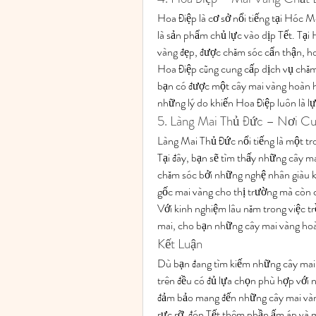
Hoa Điệp là cơ sở nổi tiếng tại Hóc M
là sản phẩm chủ lực vào dịp Tết. Tại
vàng đẹp, được chăm sóc cẩn thận, hoặ
Hoa Điệp cũng cung cấp dịch vụ chăm
bạn có được một cây mai vàng hoàn hả
những lý do khiến Hoa Điệp luôn là l
5. Làng Mai Thủ Đức – Nơi C
Làng Mai Thủ Đức nổi tiếng là một tr
Tại đây, bạn sẽ tìm thấy những cây ma
chăm sóc bởi những nghệ nhân giàu k
gốc mai vàng cho thị trường mà còn c
Với kinh nghiệm lâu năm trong việc t
mai, cho bạn những cây mai vàng hoà
Kết Luận
Dù bạn đang tìm kiếm những cây mai 
trên đều có đủ lựa chọn phù hợp với 
đảm bảo mang đến những cây mai vàng
rực rỡ, đón Tết thêm phần ấm áp và m