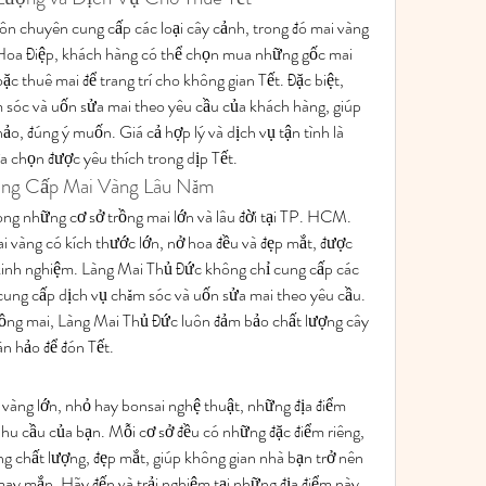
ôn chuyên cung cấp các loại cây cảnh, trong đó mai vàng 
 Hoa Điệp, khách hàng có thể chọn mua những gốc mai 
c thuê mai để trang trí cho không gian Tết. Đặc biệt, 
 sóc và uốn sửa mai theo yêu cầu của khách hàng, giúp 
o, đúng ý muốn. Giá cả hợp lý và dịch vụ tận tình là 
ựa chọn được yêu thích trong dịp Tết.
ung Cấp Mai Vàng Lâu Năm
ong những cơ sở trồng mai lớn và lâu đời tại TP. HCM. 
i vàng có kích thước lớn, nở hoa đều và đẹp mắt, được 
inh nghiệm. Làng Mai Thủ Đức không chỉ cung cấp các 
ung cấp dịch vụ chăm sóc và uốn sửa mai theo yêu cầu. 
rồng mai, Làng Mai Thủ Đức luôn đảm bảo chất lượng cây 
n hảo để đón Tết.
vàng lớn, nhỏ hay bonsai nghệ thuật, những địa điểm 
nhu cầu của bạn. Mỗi cơ sở đều có những đặc điểm riêng, 
 chất lượng, đẹp mắt, giúp không gian nhà bạn trở nên 
ay mắn. Hãy đến và trải nghiệm tại những địa điểm này 