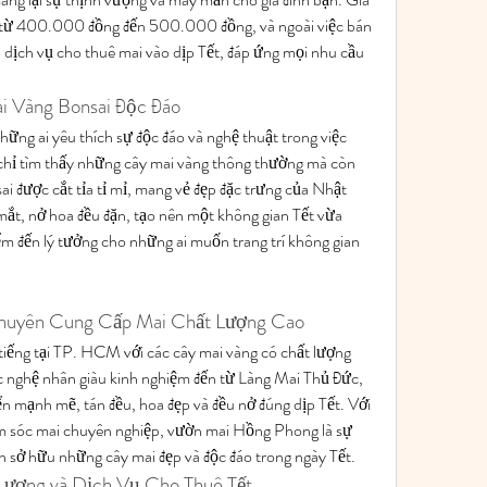
g từ 400.000 đồng đến 500.000 đồng, và ngoài việc bán 
dịch vụ cho thuê mai vào dịp Tết, đáp ứng mọi nhu cầu 
i Vàng Bonsai Độc Đáo
hững ai yêu thích sự độc đáo và nghệ thuật trong việc 
 chỉ tìm thấy những cây mai vàng thông thường mà còn 
i được cắt tỉa tỉ mỉ, mang vẻ đẹp đặc trưng của Nhật 
ắt, nở hoa đều đặn, tạo nên một không gian Tết vừa 
ểm đến lý tưởng cho những ai muốn trang trí không gian 
huyên Cung Cấp Mai Chất Lượng Cao
iếng tại TP. HCM với các cây mai vàng có chất lượng 
ác nghệ nhân giàu kinh nghiệm đến từ Làng Mai Thủ Đức, 
iển mạnh mẽ, tán đều, hoa đẹp và đều nở đúng dịp Tết. Với 
ăm sóc mai chuyên nghiệp, vườn mai Hồng Phong là sự 
 sở hữu những cây mai đẹp và độc đáo trong ngày Tết.
Lượng và Dịch Vụ Cho Thuê Tết