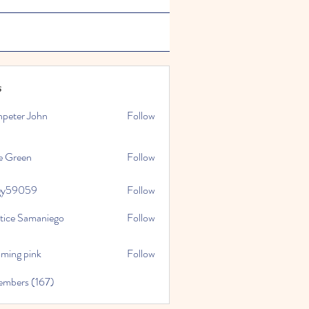
s
npeter John
Follow
e Green
Follow
gy59059
Follow
059
stice Samaniego
Follow
oming pink
Follow
embers (167)