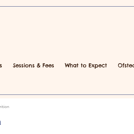
s
Sessions & Fees
What to Expect
Ofste
ition
n