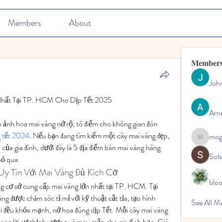
Members
About
Member
Joh
Nhất Tại TP. HCM Cho Dịp Tết 2025
Arn
h ảnh hoa mai vàng nở rộ, tô điểm cho không gian đón 
 tết 2024
. Nếu bạn đang tìm kiếm một cây mai vàng đẹp, 
mo
mogy59
của gia đình, dưới đây là 5 địa điểm bán mai vàng hàng 
Sol
bỏ qua.
 Uy Tín Với Mai Vàng Đủ Kích Cỡ
blo
g cơ sở cung cấp mai vàng lớn nhất tại TP. HCM. Tại 
ng được chăm sóc tỉ mỉ với kỹ thuật cắt tỉa, tạo hình 
See All M
 đều khỏe mạnh, nở hoa đúng dịp Tết. Mỗi cây mai vàng 
ang lại sự thịnh vượng và may mắn cho gia đình bạn. Giá 