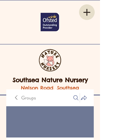
Southsea Nature Nursery
Nelson Road, Southsea
Groups