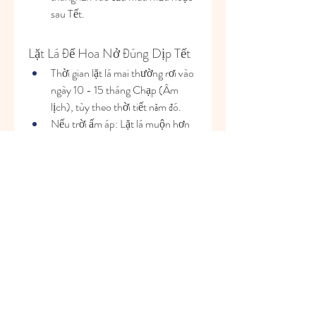
sau Tết.
Lặt Lá Để Hoa Nở Đúng Dịp Tết
Thời gian lặt lá mai thường rơi vào 
ngày 10 - 15 tháng Chạp (Âm 
lịch), tùy theo thời tiết năm đó.
Nếu trời ấm áp: Lặt lá muộn hơn 
để tránh hoa nở sớm.
Nếu trời lạnh hoặc mưa nhiều: Lặt 
lá sớm hơn để kích thích hoa nở 
đúng Tết.
Phòng Trừ Sâu Bệnh
Cây mai thường gặp một số loại sâu 
bệnh như:
Sâu ăn lá, nhện đỏ, rệp sáp: Dùng 
tay bắt hoặc phun thuốc sinh học.
Nấm gốc, vàng lá: Kiểm tra đất 
trồng, tránh ngập úng, có thể 