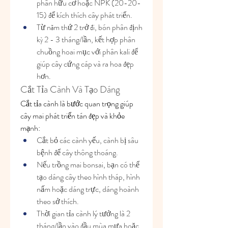
phân hữu cơ hoặc NPK (20-20-
15) để kích thích cây phát triển.
Từ năm thứ 2 trở đi, bón phân định 
kỳ 2 - 3 tháng/lần, kết hợp phân 
chuồng hoai mục với phân kali để 
giúp cây cứng cáp và ra hoa đẹp 
hơn.
Cắt Tỉa Cành Và Tạo Dáng
Cắt tỉa cành là bước quan trọng giúp 
cây mai phát triển tán đẹp và khỏe 
mạnh:
Cắt bỏ các cành yếu, cành bị sâu 
bệnh để cây thông thoáng.
Nếu trồng mai bonsai, bạn có thể 
tạo dáng cây theo hình tháp, hình 
nấm hoặc dáng trực, dáng hoành 
theo sở thích.
Thời gian tỉa cành lý tưởng là 2 
tháng/lần vào đầu mùa mưa hoặc 