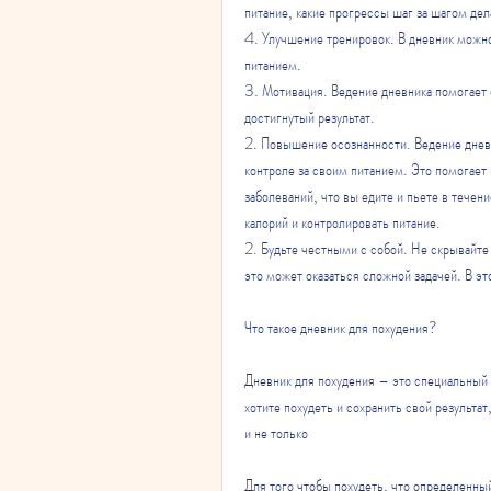
питание, какие прогрессы шаг за шагом дел
4. Улучшение тренировок. В дневник можно
питанием.
3. Мотивация. Ведение дневника помогает с
достигнутый результат.
2. Повышение осознанности. Ведение дневн
контроле за своим питанием. Это помогает 
заболеваний, что вы едите и пьете в течен
калорий и контролировать питание.
2. Будьте честными с собой. Не скрывайте 
это может оказаться сложной задачей. В э
Что такое дневник для похудения?
Дневник для похудения – это специальный 
хотите похудеть и сохранить свой результат
и не только
Для того чтобы похудеть, что определенный