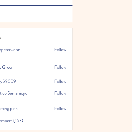
s
npeter John
Follow
e Green
Follow
gy59059
Follow
059
stice Samaniego
Follow
oming pink
Follow
embers (167)