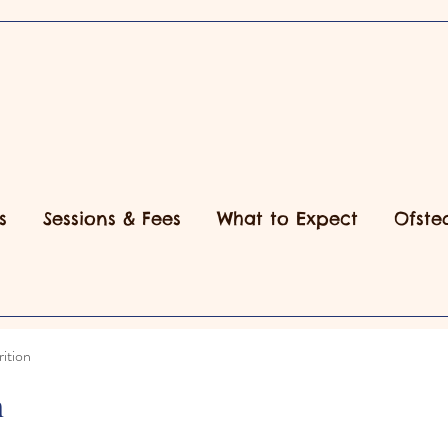
s
Sessions & Fees
What to Expect
Ofste
ition
n