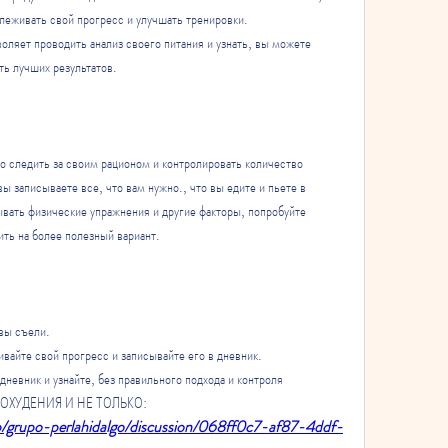
леживать свой прогресс и улучшать тренировки.
оляет проводить анализ своего питания и узнать, вы можете 
ть лучших результатов.
о следить за своим рационом и контролировать количество 
ы записываете все, что вам нужно., что вы едите и пьете в 
вать физические упражнения и другие факторы, попробуйте 
ить на более полезный вариант.
 вы съели.
вайте свой прогресс и записывайте его в дневник.
дневник и узнайте, без правильного подхода и контроля 
 ПОХУДЕНИЯ И НЕ ТОЛЬКО:
p/grupo-perlahidalgo/discussion/068ff0c7-af87-4ddf-