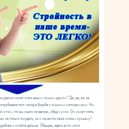
похудения может стать вашим лучшим другом? Да-да, вы не 
попробовала этот метод в борьбе с лишними килограммами. Но 
ей о том, что вы съели на завтрак, обед и ужин. Он может стать 
 не только похудеть, но и изменить свою жизнь к лучшему! 
оудобнее и читайте дальше. Обещаю, здесь есть много 