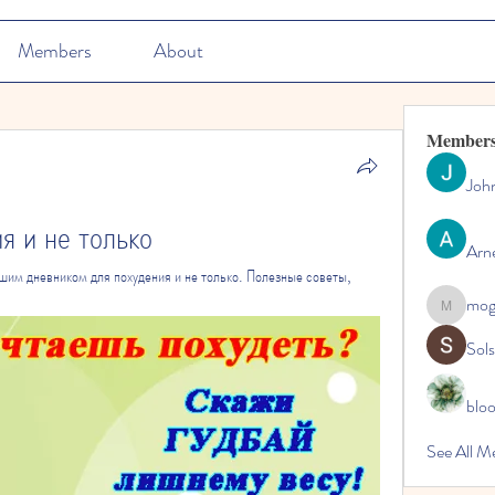
Members
About
Member
Joh
я и не только
Arn
шим дневником для похудения и не только. Полезные советы, 
mo
mogy59
Sol
blo
See All M