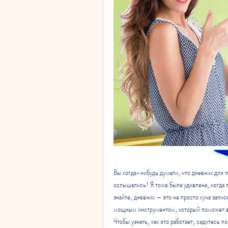
Вы когда-нибудь думали, что дневник для 
ослышались! Я тоже была удивлена, когда 
знайте, дневник – это не просто куча запис
мощным инструментом, который поможет вам
Чтобы узнать, как это работает, садитесь п