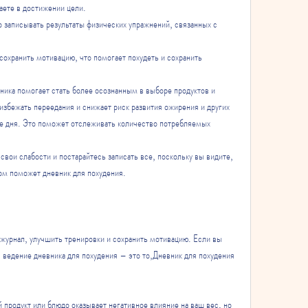
аете в достижении цели.
 записывать результаты физических упражнений, связанных с 
охранить мотивацию, что помогает похудеть и сохранить 
ика помогает стать более осознанным в выборе продуктов и 
избежать переедания и снижает риск развития ожирения и других 
ие дня. Это поможет отслеживать количество потребляемых 
свои слабости и постарайтесь записать все, поскольку вы видите, 
том поможет дневник для похудения.
журнал, улучшить тренировки и сохранить мотивацию. Если вы 
, ведение дневника для похудения – это то,Дневник для похудения 
 продукт или блюдо оказывает негативное влияние на ваш вес, но 