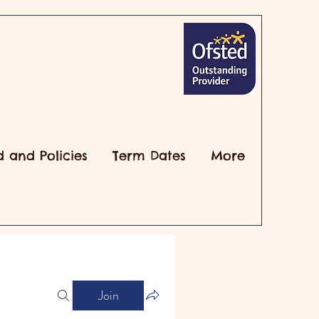
d and Policies
Term Dates
More
Join