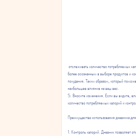
 отслеживать количество потребляемых калорий и достигать цели по похудению. Он также помогает стать 
более осознанным в выборе продуктов и кон
похудения. Таким образом, который поможет
наибольшее влияние на ваш вес.
5. Вносите изменения. Если вы видите, вл
количество потребляемых калорий и контро
Преимущества использования дневника для
1. Контроль калорий. Дневник позволяет о