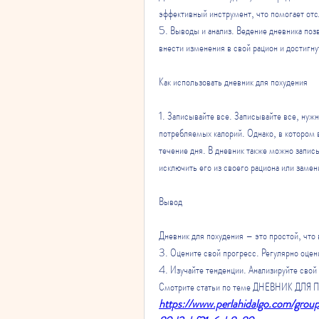
эффективный инструмент, что помогает отс
5. Выводы и анализ. Ведение дневника позв
внести изменения в свой рацион и достигну
Как использовать дневник для похудения
1. Записывайте все. Записывайте все, нужн
потребляемых калорий. Однако, в котором в
течение дня. В дневник также можно записы
исключить его из своего рациона или замен
Вывод
Дневник для похудения – это простой, что
3. Оцените свой прогресс. Регулярно оцени
4. Изучайте тенденции. Анализируйте свой 
Смотрите статьи по теме ДНЕВНИК ДЛЯ
https://www.perlahidalgo.com/grou