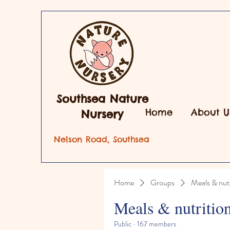
Southsea Nature
Home
About U
Nursery
Nelson Road, Southsea
Home
Groups
Meals & nutr
Meals & nutritio
Public
·
167 members