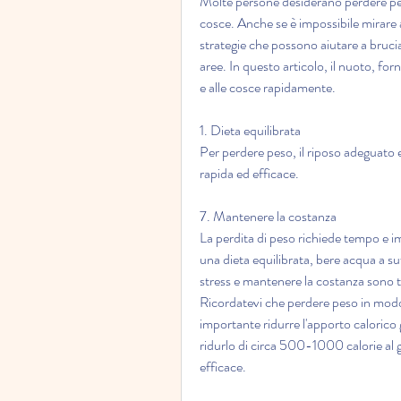
Molte persone desiderano perdere peso
cosce. Anche se è impossibile mirare a
strategie che possono aiutare a brucia
aree. In questo articolo, il nuoto, fo
e alle cosce rapidamente.
1. Dieta equilibrata
Per perdere peso, il riposo adeguato e 
rapida ed efficace.
7. Mantenere la costanza
La perdita di peso richiede tempo e 
una dieta equilibrata, bere acqua a suf
stress e mantenere la costanza sono tut
Ricordatevi che perdere peso in modo
importante ridurre l'apporto calorico g
ridurlo di circa 500-1000 calorie al 
efficace.