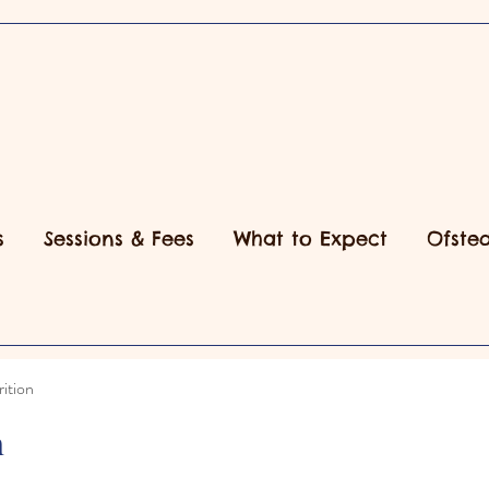
s
Sessions & Fees
What to Expect
Ofsted
ition
n