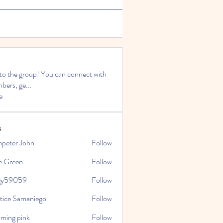
o the group! You can connect with
bers, ge
...
e
s
npeter John
Follow
e Green
Follow
gy59059
Follow
059
stice Samaniego
Follow
oming pink
Follow