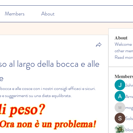
Members
About
About
Welcome t
other mem
Read mor
al largo della bocca e alle 
e
Member
Joh
cca e alle cosce con i nostri consigli efficaci e sicuri. 
 e suggerimenti su una dieta equilibrata.
Arn
mo
mogy59
Sol
blo