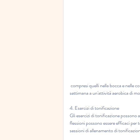
 compresi quelli nella bocca e nelle cosce. Si consiglia di dedicare almeno 150 minuti alla 
settimana a un'attività aerobica di mo
4. Esercizi di tonificazione
Gli esercizi di tonificazione possono a
flessioni possono essere efficaci per t
sessioni di allenamento di tonificazio