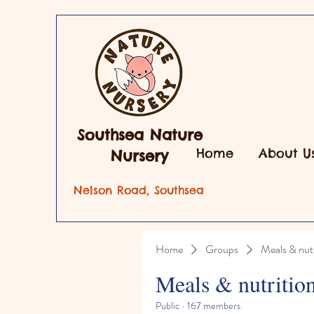
Southsea Nature
Home
About U
Nursery
Nelson Road, Southsea
Home
Groups
Meals & nutr
Meals & nutritio
Public
·
167 members