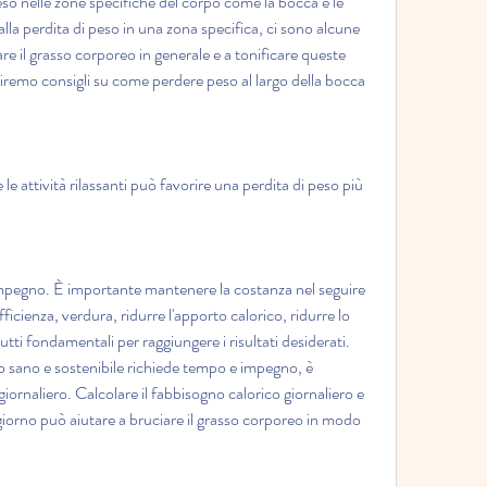
 nelle zone specifiche del corpo come la bocca e le 
lla perdita di peso in una zona specifica, ci sono alcune 
re il grasso corporeo in generale e a tonificare queste 
rniremo consigli su come perdere peso al largo della bocca 
le attività rilassanti può favorire una perdita di peso più 
impegno. È importante mantenere la costanza nel seguire 
ficienza, verdura, ridurre l'apporto calorico, ridurre lo 
ti fondamentali per raggiungere i risultati desiderati. 
 sano e sostenibile richiede tempo e impegno, è 
iornaliero. Calcolare il fabbisogno calorico giornaliero e 
giorno può aiutare a bruciare il grasso corporeo in modo 