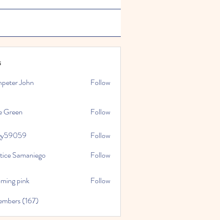
s
npeter John
Follow
e Green
Follow
gy59059
Follow
059
stice Samaniego
Follow
oming pink
Follow
embers (167)