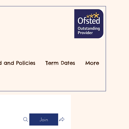
d and Policies
Term Dates
More
Join