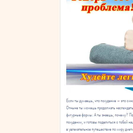
Если ты думаешь, что похудение – это сино
Отныне ты можешь продолжать наслаждаться
фигурные формы. А ты знаешь, почему? Пот
похудении, и готовы поделиться с тобой н
в увлекательное путешествие по миру диет