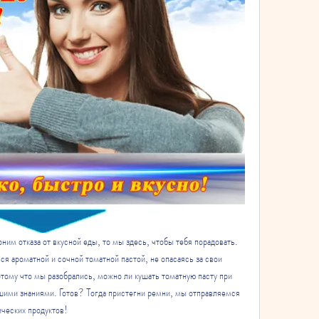
ним отказа от вкусной еды, то мы здесь, чтобы тебя порадовать. 
 ароматной и сочной томатной пастой, не опасаясь за свои 
ому что мы разобрались, можно ли кушать томатную пасту при 
ашими знаниями. Готов? Тогда пристегни ремни, мы отправляемся 
ических продуктов!