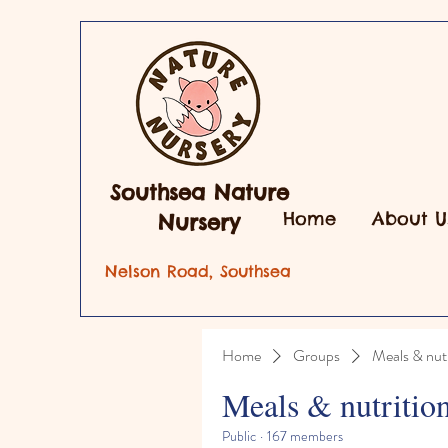
Southsea Nature
Home
About U
Nursery
Nelson Road, Southsea
Home
Groups
Meals & nutr
Meals & nutritio
Public
·
167 members