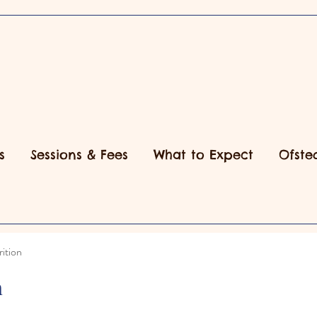
s
Sessions & Fees
What to Expect
Ofste
ition
n