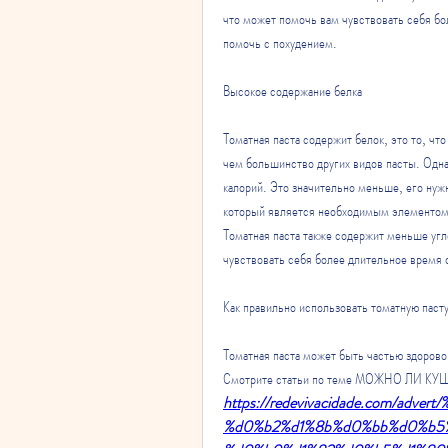
что может помочь вам чувствовать себя бо
помочь с похудением.
Высокое содержание белка
Томатная паста содержит белок, это то, чт
чем большинство других видов пасты. Одн
калорий. Это значительно меньше, его нужн
который является необходимым элементом в
Томатная паста также содержит меньше угл
чувствовать себя более длительное время
Как правильно использовать томатную паст
Томатная паста может быть частью здорово
Смотрите статьи по теме МОЖНО ЛИ 
https://redevivacidade.com/adv
%d0%b2%d1%8b%d0%bb%d0%b5%