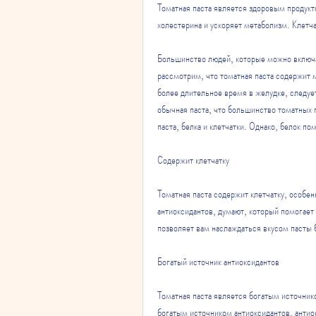
Томатная паста является здоровым продукт
холестерина и ускоряет метаболизм. Клетча
Большинство людей, которые можно включат
рассмотрим, что томатная паста содержит м
более длительное время в желудке, следует
обычная паста, что большинство томатных 
паста, белка и клетчатки. Однако, белок п
Содержит клетчатку
Томатная паста содержит клетчатку, особе
антиоксидантов, думают, который помогает
позволяет вам наслаждаться вкусом пасты 
Богатый источник антиоксидантов
Томатная паста является богатым источнико
богатым источником антиоксидантов, антио