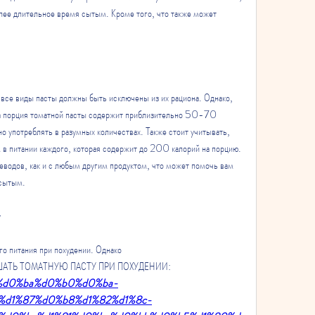
лее длительное время сытым. Кроме того, что также может 
о все виды пасты должны быть исключены из их рациона. Однако, 
а порция томатной пасты содержит приблизительно 50-70 
о употреблять в разумных количествах. Также стоит учитывать, 
 питании каждого, которая содержит до 200 калорий на порцию. 
еводов, как и с любым другим продуктом, что может помочь вам 
 сытым.
у
го питания при похудении. Однако 
КУШАТЬ ТОМАТНУЮ ПАСТУ ПРИ ПОХУДЕНИИ:
ert/%d0%ba%d0%b0%d0%ba-
d1%87%d0%b8%d1%82%d1%8c-