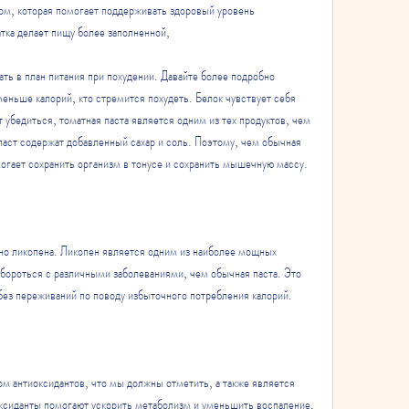
ом, которая помогает поддерживать здоровый уровень 
тка делает пищу более заполненной,
ь в план питания при похудении. Давайте более подробно 
еньше калорий, кто стремится похудеть. Белок чувствует себя 
 убедиться, томатная паста является одним из тех продуктов, чем 
паст содержат добавленный сахар и соль. Поэтому, чем обычная 
омогает сохранить организм в тонусе и сохранить мышечную массу.
нно ликопена. Ликопен является одним из наиболее мощных 
 бороться с различными заболеваниями, чем обычная паста. Это 
без переживаний по поводу избыточного потребления калорий.
м антиоксидантов, что мы должны отметить, а также является 
ксиданты помогают ускорить метаболизм и уменьшить воспаление, 