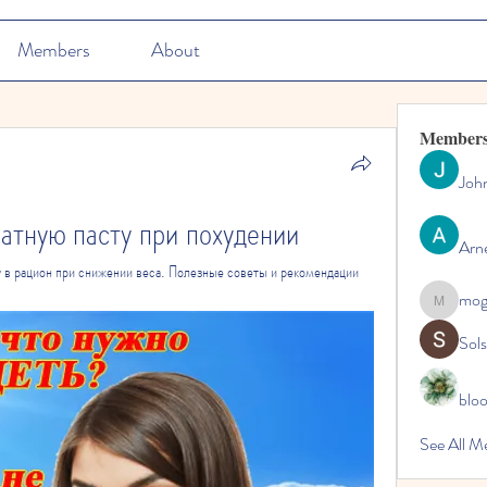
Members
About
Member
Joh
атную пасту при похудении
Arn
у в рацион при снижении веса. Полезные советы и рекомендации 
mo
mogy59
Sol
blo
See All M