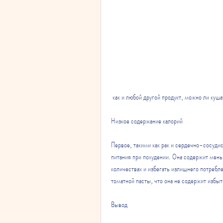
 как и любой другой продукт, можно ли куш
Низкое содержание калорий
Первое, такими как рак и сердечно-сосудис
питания при похудении. Она содержит мень
количествах и избегать излишнего потреблен
томатной пасты, что она не содержит избыт
Вывод