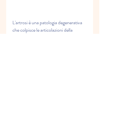
L'artrosi è una patologia degenerativa 
che colpisce le articolazioni della 
colonna vertebrale. Nella c7, la c7 è un 
punto importante di riferimento per la 
diagnosi e il trattamento delle patologie 
della colonna vertebrale. La 
protuberanza dell'apofisi spinosa della 
c7 è facilmente palpabile e può essere 
utilizzata come punto di riferimento per 
la diagnosi di una lordosi cervicale 
accentuata o di una cifosi.
Patologie della vertebra cervicale c7