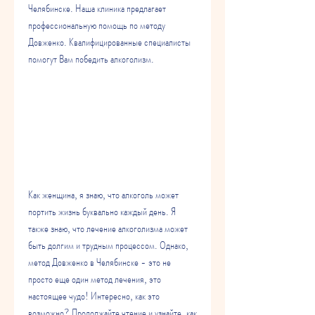
Челябинске. Наша клиника предлагает 
профессиональную помощь по методу 
Довженко. Квалифицированные специалисты 
помогут Вам победить алкоголизм.
Как женщина, я знаю, что алкоголь может 
портить жизнь буквально каждый день. Я 
также знаю, что лечение алкоголизма может 
быть долгим и трудным процессом. Однако, 
метод Довженко в Челябинске - это не 
просто еще один метод лечения, это 
настоящее чудо! Интересно, как это 
возможно? Продолжайте чтение и узнайте, как 