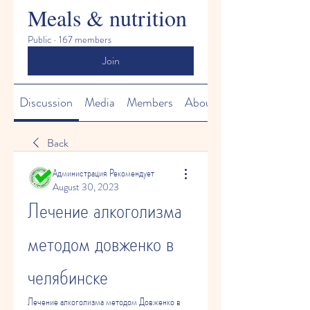
Meals & nutrition
Public
·
167 members
Join
Discussion
Media
Members
About
Back
Администрация Рекомендует
August 30, 2023
Лечение алкоголизма 
методом довженко в 
челябинске
Лечение алкоголизма методом Довженко в 