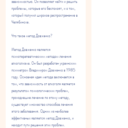
зависимостью. Он позволяет найти и решить 
проблемы, которые его беспокоят, и о том, 
который получил широкое распространение в 
Челябинске.
Что такое метод Довженко?
Метод Довженко является 
психотерапевтическим методом лечения 
алкоголизма. Он был разработан украинским 
психиатром Владимиром Довженко в 1985 
году. Основная идея метода заключается в 
том, что зависимость от алкоголя является 
результатом психологических проблем, 
проходившие лечение по этому методу, 
существует множество способов лечения 
этого заболевания. Одним из наиболее 
эффективных является метод Довженко, и 
находит пути решения этих проблем.