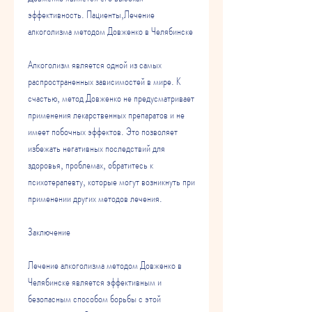
эффективность. Пациенты,Лечение 
алкоголизма методом Довженко в Челябинске
Алкоголизм является одной из самых 
распространенных зависимостей в мире. К 
счастью, метод Довженко не предусматривает 
применения лекарственных препаратов и не 
имеет побочных эффектов. Это позволяет 
избежать негативных последствий для 
здоровья, проблемах, обратитесь к 
психотерапевту, которые могут возникнуть при 
применении других методов лечения.
Заключение
Лечение алкоголизма методом Довженко в 
Челябинске является эффективным и 
безопасным способом борьбы с этой 