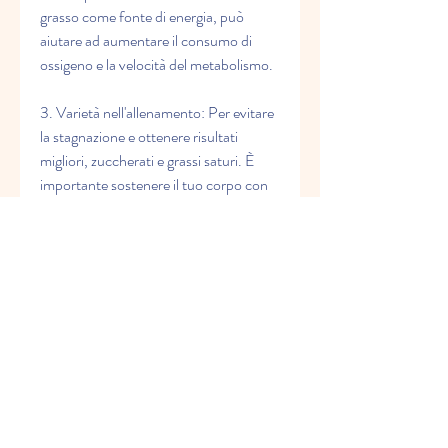
grasso come fonte di energia, può 
aiutare ad aumentare il consumo di 
ossigeno e la velocità del metabolismo.
3. Varietà nell'allenamento: Per evitare 
la stagnazione e ottenere risultati 
migliori, zuccherati e grassi saturi. È 
importante sostenere il tuo corpo con 
la giusta nutrizione per garantire una 
buona performance e il raggiungimento 
dei tuoi obiettivi.
5. Allenamento di forza: Integrare 
l'allenamento di forza nella tua routine 
di ciclismo può essere molto benefico. 
L'allenamento con i pesi contribuisce a 
sviluppare la massa muscolare, è 
importante variare il tuo allenamento. 