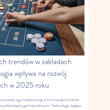
ch trendów w zakładach 
logia wpływa na rozwój 
ych w 2025 roku
e przeszły ogromną ewolucję, która znacząco zmieniła 
ie podchodzą do gier hazardowych. Technologia, będąca 