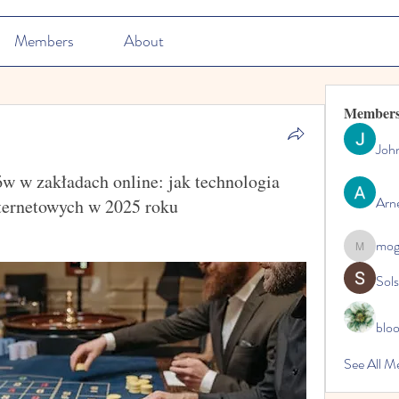
Members
About
Member
Joh
w w zakładach online: jak technologia
Arn
ternetowych w 2025 roku
mo
mogy59
Sol
blo
See All M