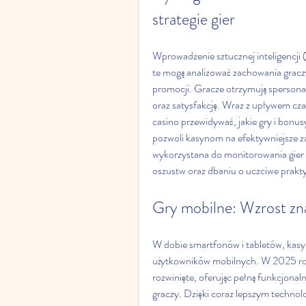
strategie gier
Wprowadzenie sztucznej inteligencji 
te mogą analizować zachowania graczy
promocji. Gracze otrzymują spersonal
oraz satysfakcję. Wraz z upływem cza
casino przewidywać, jakie gry i bonus
pozwoli kasynom na efektywniejsze za
wykorzystana do monitorowania gier 
oszustw oraz dbaniu o uczciwe prakt
Gry mobilne: Wzrost zn
W dobie smartfonów i tabletów, kasy
użytkowników mobilnych. W 2025 roku 
rozwinięte, oferując pełną funkcjonal
graczy. Dzięki coraz lepszym technol