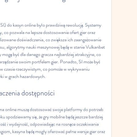
(SI) do kasyn online było prawdziwą rewolucją. Systemy 
, co pozwala na lepsze dostosowanie ofert gier oraz 
izowane doświadczenia, co zwiększa ich zaangażowanie 
su, algorytmy nauki maszynowej będą w stanie Vulkanbet 
y mogą być dla danego gracza najbardziej atrakcyjne, co 
rządzanie swoim portfelem gier. Ponadto, SI może być 
w czasie rzeczywistym, co pomoże w wykrywaniu 
yki w grach hazardowych.
aczenia dostępności
na online muszą dostosować swoje platformy do potrzeb 
spodziewamy się, że gry mobilne będą jeszcze bardziej 
ność i wydajność, odpowiadając na rosnące oczekiwania 
ogiom, kasyna będą mogły oferować pełne wersje gier oraz 