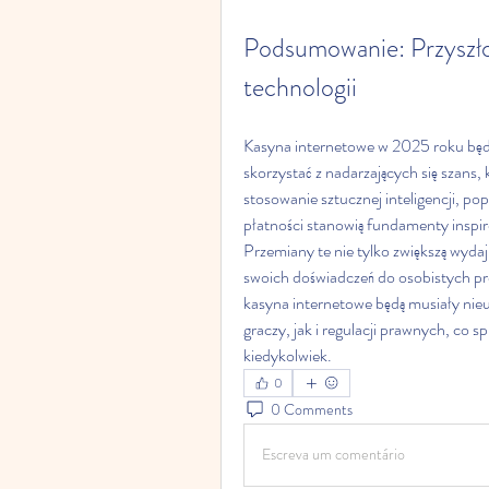
Podsumowanie: Przyszłoś
technologii
Kasyna internetowe w 2025 roku będą
skorzystać z nadarzających się szans, 
stosowanie sztucznej inteligencji, po
płatności stanowią fundamenty inspi
Przemiany te nie tylko zwiększą wydaj
swoich doświadczeń do osobistych pref
kasyna internetowe będą musiały nie
graczy, jak i regulacji prawnych, co spr
kiedykolwiek.
0
0 Comments
Escreva um comentário