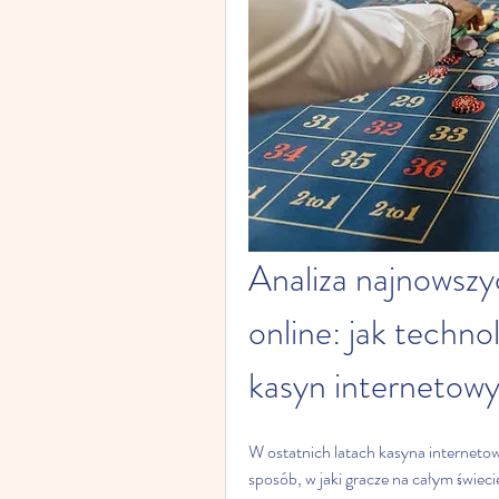
Analiza najnowszy
online: jak techno
kasyn internetow
W ostatnich latach kasyna internetow
sposób, w jaki gracze na całym świec