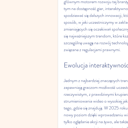
głównym motorem rozwoju tej branży,
tym na dostępność gier, interaktywn
spodziewać się dalszych innowacji, kt
sposób, w jaki uczestniczymy w zakłada
zmieniających się oczekiwań społeczn
się najważniejszym trendom, które ksz
szczególną uwagę na rozwój technologi
związane z regulacjami prawnymi.
Ewolucja interaktywnośc
Jednym z najbardziej znaczących trend
zapewniają graczom możliwość uczest
rzeczywistym, z prawdziwymi krupier
strumieniowania wideo o wysokiej jakoś
tego, gdzie się znajdują. W 2025 roku
nowy poziom dzięki wprowadzeniu wirt
tylko oglądanie akcji na żywo, ale tak