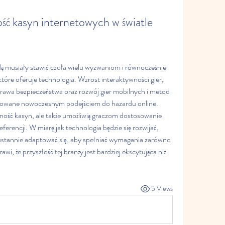
ć kasyn internetowych w światle 
 musiały stawić czoła wielu wyzwaniom i równocześnie 
które oferuje technologia. Wzrost interaktywności gier, 
prawa bezpieczeństwa oraz rozwój gier mobilnych i metod 
rowane nowoczesnym podejściem do hazardu online. 
ność kasyn, ale także umożliwią graczom dostosowanie 
erencji. W miarę jak technologia będzie się rozwijać, 
ustannie adaptować się, aby spełniać wymagania zarówno 
awi, że przyszłość tej branży jest bardziej ekscytująca niż 
5 Views