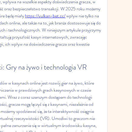
 wpływa na wszelkie aspekty doświadczenia gracza, w 
ość oraz bezpieczeństwo transakcji. W 2025 roku możemy 
óre będą miały 
https://vulkan-bet.cc/
 wpływ nie tylko na 
ch online, ale także na to, jak branża dostosowuje się do 
ych i technologicznych. W niniejszym artykule przyjrzymy 
tałtują przyszłość kasyn internetowych, zwracając 
i, ich wpływ na doświadczenie gracza oraz kwestie 
i: Gry na żywo i technologia VR
ów w kasynach online jest rozwój gier na żywo, które 
niczenia w prawdziwych grach kasynowych w czasie 
ami. Wraz z coraz szerszym dostępem do technologii 
ci, gracze mogą łączyć się z kasynami, niezależnie od 
 możemy spodziewać się, że ta interaktywność osiągnie 
ualnej rzeczywistości (VR). Umożliwi to graczom nie 
że pełne zanurzenie się w wirtualnym środowisku kasyna, 